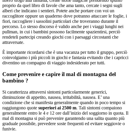
libero sfogo alla fantasia, create storie magiche prendendo spunto
proprio da quel libro di favole che ama tanto, cercate i segni sugli
alberi che indicano i sentieri. Potete anche portare con voi un
raccoglitore oppure un quaderno dove potranno attaccare le foglie, i
fiori, raccogliere i sassolini particolari che troveranno durante il
percorso. Lo stesso discorso è valido anche per i viaggi lunghi nei
pullman, in cui i bambini possono facilmente spazientirsi, perciò
rendeteli partecipi creando giochi con i paesaggi circostanti che
attraversate.
È importante ricordarsi che è una vacanza per tutto il gruppo, perciò
coinvolgiamo i più piccoli in giochi e fantasia evitando che i capricci
diventino un compagno di viaggio indesiderato per tutti.
Come prevenire e capire il mal di montagna del
bambino ?
Si caratterizza attraversi sintomi particolarmente generici,
diminuzione di appetito, nausea, irritabilità, nausea. E’ una
condizione che si manifesta generalmente quando in poco tempo si
raggiungono quote
superiori ai 2500 m
. Tali sintomi compaiono
generalmente entro le 4 e 12 ore dall’inizio del soggiorno in quota. Il
mal di montagna si può prevenire garantendo una salita quanto più
graduale possibile, prevedere soste frequenti ed evitare seggiovie o
funivie.