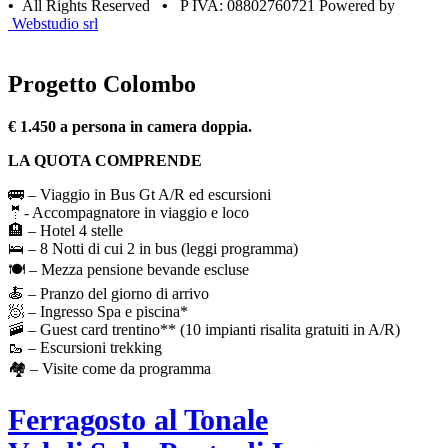
•
All Rights Reserved
•
P IVA: 08802760721 Powered by
Webstudio srl
Progetto Colombo
€ 1.450 a persona in camera doppia.
LA QUOTA COMPRENDE
🚌 – Viaggio in Bus Gt A/R ed escursioni
🤵- Accompagnatore in viaggio e loco
🏨 – Hotel 4 stelle
🛌 – 8 Notti di cui 2 in bus (leggi programma)
🍽️ – Mezza pensione bevande escluse
🍝 – Pranzo del giorno di arrivo
🧖 – Ingresso Spa e piscina*
🚠 – Guest card trentino** (10 impianti risalita gratuiti in A/R)
🥾 – Escursioni trekking
🏘️ – Visite come da programma
Ferragosto al Tonale