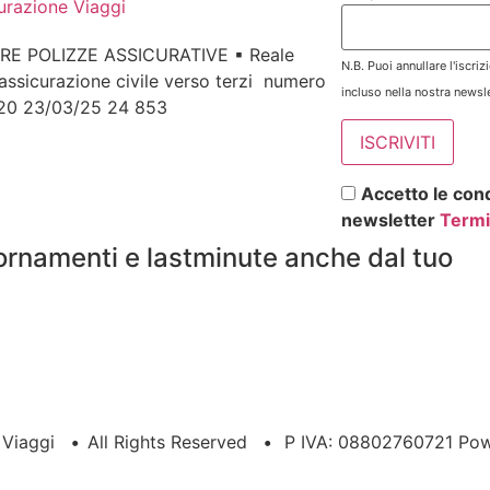
urazione Viaggi
RE POLIZZE ASSICURATIVE ▪ Reale
N.B. Puoi annullare l'iscri
assicurazione civile verso terzi numero
incluso nella nostra newsle
 20 23/03/25 24 853
Accetto le cond
newsletter
Termi
ornamenti e lastminute anche dal tuo
a Viaggi
•
All Rights Reserved
•
P IVA: 08802760721 Po