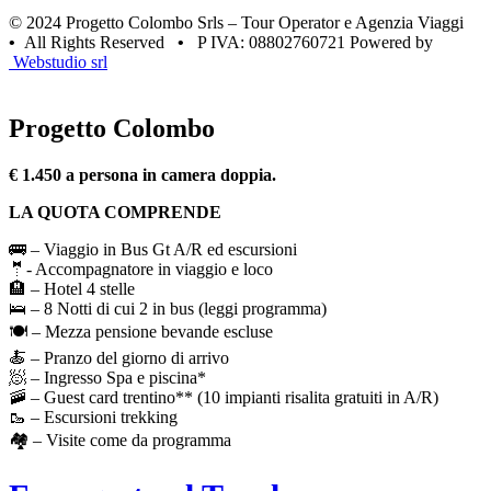
© 2024 Progetto Colombo Srls – Tour Operator e Agenzia Viaggi
•
All Rights Reserved
•
P IVA: 08802760721 Powered by
Webstudio srl
Progetto Colombo
€ 1.450 a persona in camera doppia.
LA QUOTA COMPRENDE
🚌 – Viaggio in Bus Gt A/R ed escursioni
🤵- Accompagnatore in viaggio e loco
🏨 – Hotel 4 stelle
🛌 – 8 Notti di cui 2 in bus (leggi programma)
🍽️ – Mezza pensione bevande escluse
🍝 – Pranzo del giorno di arrivo
🧖 – Ingresso Spa e piscina*
🚠 – Guest card trentino** (10 impianti risalita gratuiti in A/R)
🥾 – Escursioni trekking
🏘️ – Visite come da programma