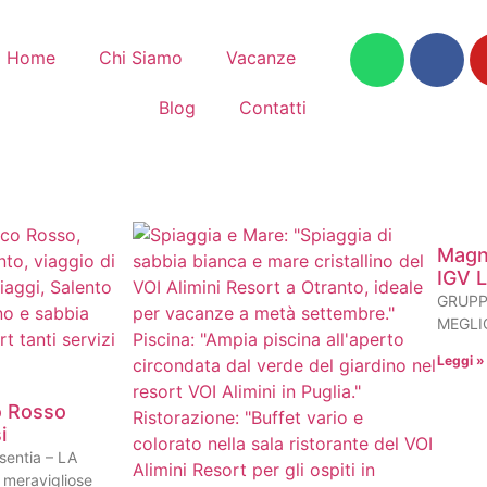
Home
Chi Siamo
Vacanze
Blog
Contatti
Magni
IGV L
GRUPP
MEGLIO
Leggi »
o Rosso
i
sentia – LA
meravigliose