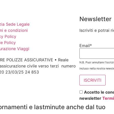
Newsletter
ia Sede Legale
ni e condizioni
Iscriviti e potrai 
cy Policy
e Policy
Email*
urazione Viaggi
RE POLIZZE ASSICURATIVE ▪ Reale
N.B. Puoi annullare l'iscri
assicurazione civile verso terzi numero
incluso nella nostra newsle
 20 23/03/25 24 853
Accetto le cond
newsletter
Termi
ornamenti e lastminute anche dal tuo