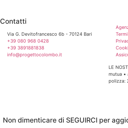
Contatti
Agenz
Via G. Devitofrancesco 6b - 70124 Bari
Termi
+39 080 968 0428
Priva
+39 3891881838
Cooki
info@progettocolombo.it
Assic
LE NOST
mutua ▪ 
polizza:
Non dimenticare di SEGUIRCI per aggi