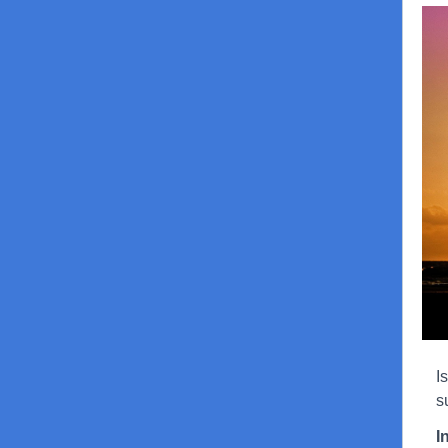
I
s
I