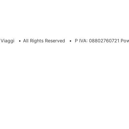
a Viaggi
•
All Rights Reserved
•
P IVA: 08802760721 Po