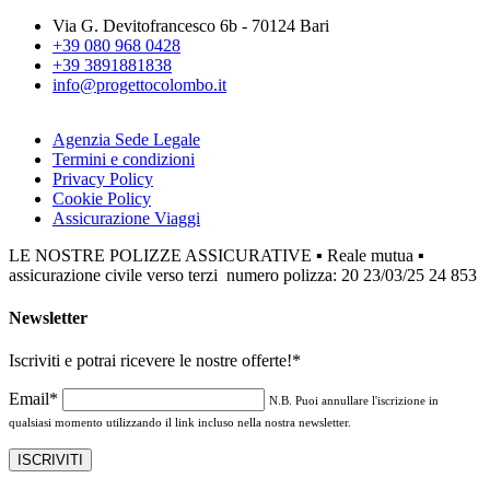
Via G. Devitofrancesco 6b - 70124 Bari
+39 080 968 0428
+39 3891881838
info@progettocolombo.it
Agenzia Sede Legale
Termini e condizioni
Privacy Policy
Cookie Policy
Assicurazione Viaggi
LE NOSTRE POLIZZE ASSICURATIVE ▪ Reale mutua ▪
assicurazione civile verso terzi numero polizza: 20 23/03/25 24 853
Newsletter
Iscriviti e potrai ricevere le nostre offerte!
*
Email*
N.B. Puoi annullare l'iscrizione in
qualsiasi momento utilizzando il link incluso nella nostra newsletter.