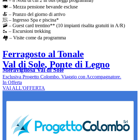
🛌 – 8 Notti di cui 2 in bus (leggi programma)
🍽️ – Mezza pensione bevande escluse
🍝 – Pranzo del giorno di arrivo
🧖 – Ingresso Spa e piscina*
🚠 – Guest card trentino** (10 impianti risalita gratuiti in A/R)
🥾 – Escursioni trekking
🏘️ – Visite come da programma
Ferragosto al Tonale
Val di Sole, Ponte di Legno
Meravigliosa Val di Sole
Esclusiva Progetto Colombo. Viaggio con Accompagnatore.
In Offerta
VAI ALL'OFFERTA