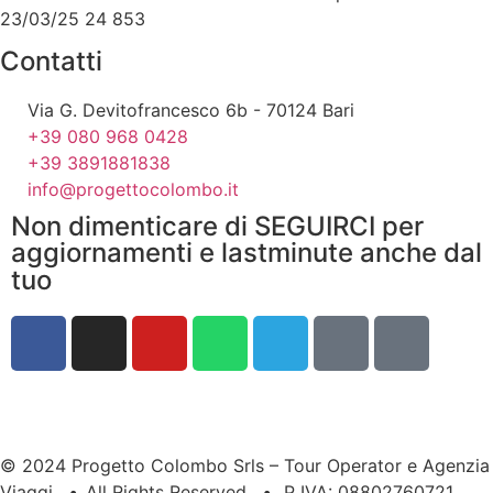
23/03/25 24 853
Contatti
Via G. Devitofrancesco 6b - 70124 Bari
+39 080 968 0428
+39 3891881838
info@progettocolombo.it
Non dimenticare di SEGUIRCI per
aggiornamenti e lastminute anche dal
tuo
© 2024 Progetto Colombo Srls – Tour Operator e Agenzia
Viaggi
•
All Rights Reserved
•
P IVA: 08802760721