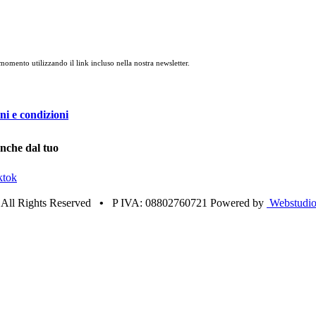
 momento utilizzando il link incluso nella nostra newsletter.
ni e condizioni
anche dal tuo
ktok
•
All Rights Reserved
•
P IVA: 08802760721 Powered by
Webstudio 