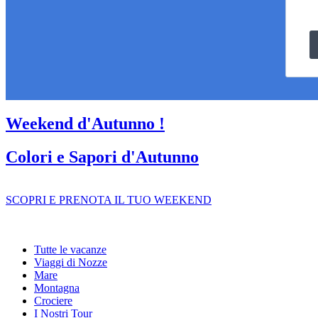
Weekend d'Autunno !
Colori e Sapori d'Autunno
SCOPRI E PRENOTA IL TUO WEEKEND
Tutte le vacanze
Viaggi di Nozze
Mare
Montagna
Crociere
I Nostri Tour