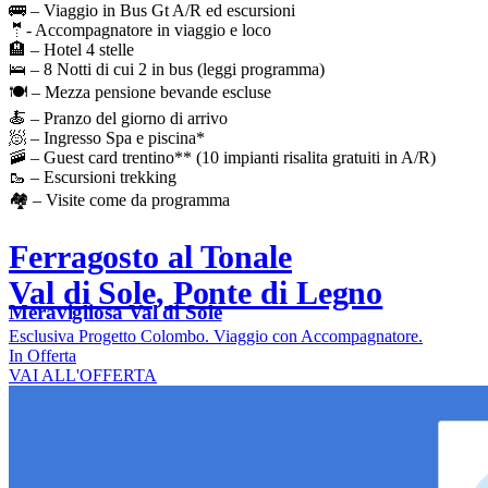
🚌 – Viaggio in Bus Gt A/R ed escursioni
🤵- Accompagnatore in viaggio e loco
🏨 – Hotel 4 stelle
🛌 – 8 Notti di cui 2 in bus (leggi programma)
🍽️ – Mezza pensione bevande escluse
🍝 – Pranzo del giorno di arrivo
🧖 – Ingresso Spa e piscina*
🚠 – Guest card trentino** (10 impianti risalita gratuiti in A/R)
🥾 – Escursioni trekking
🏘️ – Visite come da programma
Ferragosto al Tonale
Val di Sole, Ponte di Legno
Meravigliosa Val di Sole
Esclusiva Progetto Colombo. Viaggio con Accompagnatore.
In Offerta
VAI ALL'OFFERTA