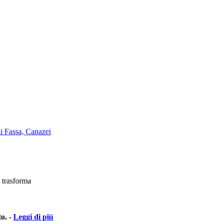
trasforma
o. -
Leggi di più