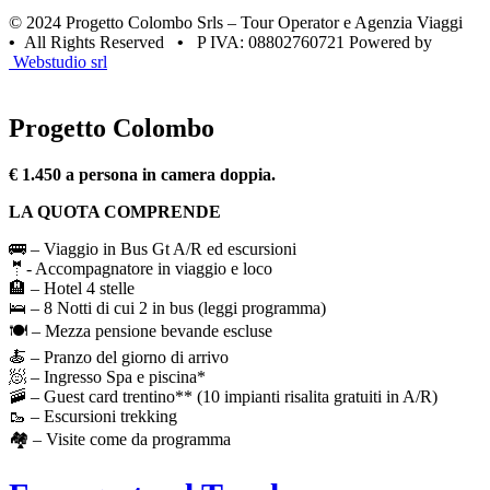
© 2024 Progetto Colombo Srls – Tour Operator e Agenzia Viaggi
•
All Rights Reserved
•
P IVA: 08802760721 Powered by
Webstudio srl
Progetto Colombo
€ 1.450 a persona in camera doppia.
LA QUOTA COMPRENDE
🚌 – Viaggio in Bus Gt A/R ed escursioni
🤵- Accompagnatore in viaggio e loco
🏨 – Hotel 4 stelle
🛌 – 8 Notti di cui 2 in bus (leggi programma)
🍽️ – Mezza pensione bevande escluse
🍝 – Pranzo del giorno di arrivo
🧖 – Ingresso Spa e piscina*
🚠 – Guest card trentino** (10 impianti risalita gratuiti in A/R)
🥾 – Escursioni trekking
🏘️ – Visite come da programma