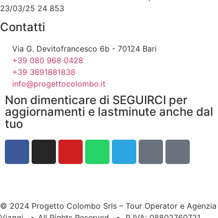
23/03/25 24 853
Contatti
Via G. Devitofrancesco 6b - 70124 Bari
+39 080 968 0428
+39 3891881838
info@progettocolombo.it
Non dimenticare di SEGUIRCI per
aggiornamenti e lastminute anche dal
tuo
© 2024 Progetto Colombo Srls – Tour Operator e Agenzia
Viaggi
•
All Rights Reserved
•
P IVA: 08802760721