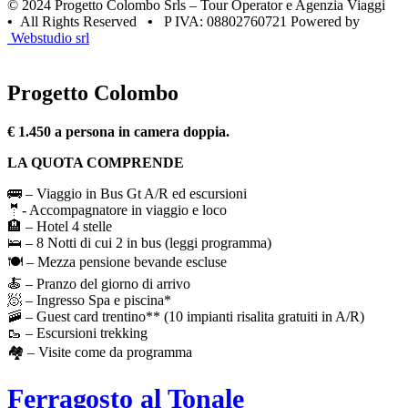
© 2024 Progetto Colombo Srls – Tour Operator e Agenzia Viaggi
•
All Rights Reserved
•
P IVA: 08802760721 Powered by
Webstudio srl
Progetto Colombo
€ 1.450 a persona in camera doppia.
LA QUOTA COMPRENDE
🚌 – Viaggio in Bus Gt A/R ed escursioni
🤵- Accompagnatore in viaggio e loco
🏨 – Hotel 4 stelle
🛌 – 8 Notti di cui 2 in bus (leggi programma)
🍽️ – Mezza pensione bevande escluse
🍝 – Pranzo del giorno di arrivo
🧖 – Ingresso Spa e piscina*
🚠 – Guest card trentino** (10 impianti risalita gratuiti in A/R)
🥾 – Escursioni trekking
🏘️ – Visite come da programma
Ferragosto al Tonale