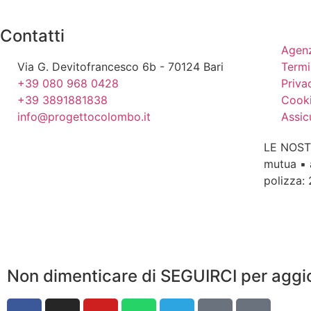
Contatti
Agenz
Via G. Devitofrancesco 6b - 70124 Bari
Termi
+39 080 968 0428
Priva
+39 3891881838
Cooki
info@progettocolombo.it
Assic
LE NOST
mutua ▪ 
polizza:
Non dimenticare di SEGUIRCI per aggi