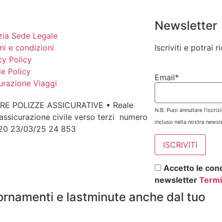
Newsletter
ia Sede Legale
ni e condizioni
Iscriviti e potrai 
cy Policy
e Policy
Email*
urazione Viaggi
RE POLIZZE ASSICURATIVE ▪ Reale
N.B. Puoi annullare l'iscri
assicurazione civile verso terzi numero
incluso nella nostra newsle
 20 23/03/25 24 853
Accetto le cond
newsletter
Termi
ornamenti e lastminute anche dal tuo