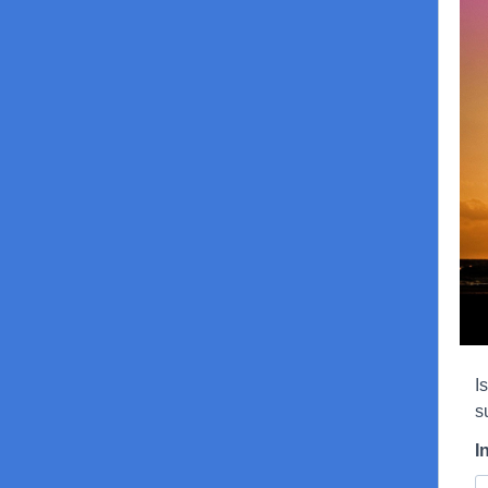
I
s
I