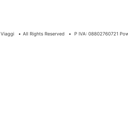
a Viaggi
•
All Rights Reserved
•
P IVA: 08802760721 Po