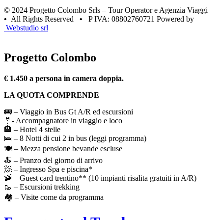
© 2024 Progetto Colombo Srls – Tour Operator e Agenzia Viaggi
•
All Rights Reserved
•
P IVA: 08802760721 Powered by
Webstudio srl
Progetto Colombo
€ 1.450 a persona in camera doppia.
LA QUOTA COMPRENDE
🚌 – Viaggio in Bus Gt A/R ed escursioni
🤵- Accompagnatore in viaggio e loco
🏨 – Hotel 4 stelle
🛌 – 8 Notti di cui 2 in bus (leggi programma)
🍽️ – Mezza pensione bevande escluse
🍝 – Pranzo del giorno di arrivo
🧖 – Ingresso Spa e piscina*
🚠 – Guest card trentino** (10 impianti risalita gratuiti in A/R)
🥾 – Escursioni trekking
🏘️ – Visite come da programma