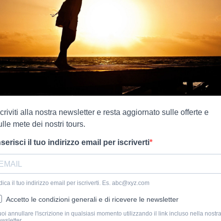
scriviti alla nostra newsletter e resta aggiornato sulle offerte e
ulle mete dei nostri tours.
nserisci il tuo indirizzo email per iscriverti
dica il tuo indirizzo email per iscriverti. Es. abc@xyz.com
Accetto le condizioni generali e di ricevere le newsletter
oi annullare l'iscrizione in qualsiasi momento utilizzando il link incluso nella nostr
wsletter.