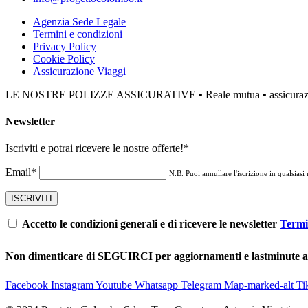
Agenzia Sede Legale
Termini e condizioni
Privacy Policy
Cookie Policy
Assicurazione Viaggi
LE NOSTRE POLIZZE ASSICURATIVE ▪ Reale mutua ▪ assicurazione 
Newsletter
Iscriviti e potrai ricevere le nostre offerte!
*
Email*
N.B. Puoi annullare l'iscrizione in qualsiasi
Accetto le condizioni generali e di ricevere le newsletter
Termi
Non dimenticare di SEGUIRCI per aggiornamenti e lastminute 
Facebook
Instagram
Youtube
Whatsapp
Telegram
Map-marked-alt
Ti