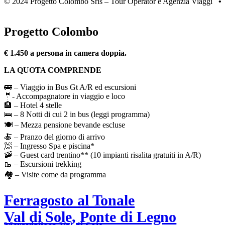
© 2024 Progetto Colombo Srls – Tour Operator e Agenzia Viaggi
Progetto Colombo
€ 1.450 a persona in camera doppia.
LA QUOTA COMPRENDE
🚌 – Viaggio in Bus Gt A/R ed escursioni
🤵- Accompagnatore in viaggio e loco
🏨 – Hotel 4 stelle
🛌 – 8 Notti di cui 2 in bus (leggi programma)
🍽️ – Mezza pensione bevande escluse
🍝 – Pranzo del giorno di arrivo
🧖 – Ingresso Spa e piscina*
🚠 – Guest card trentino** (10 impianti risalita gratuiti in A/R)
🥾 – Escursioni trekking
🏘️ – Visite come da programma
Ferragosto al Tonale
Val di Sole, Ponte di Legno