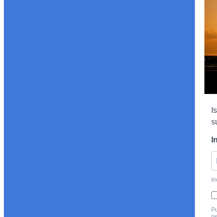
I
s
I
In
Pu
ne