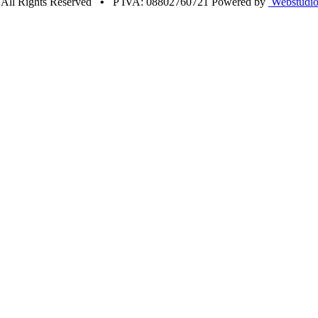
•
All Rights Reserved
•
P IVA: 08802760721 Powered by
Webstudio 