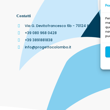
Contatti
Per
mem
Via G. Devitofrancesco 6b - 70124 Bari
qu
nav
+39 080 968 0428
può
+39 3891881838
info@progettocolombo.it