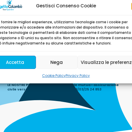
Gestisci Consenso Cookie
 fornire le migliori esperienze, utilizziamo tecnologie come i cookie per
orizzare e/o accedere alle informazioni del dispositivo. Il consenso a
este tecnologie ci permetterà di elaborare dati come il comportamento 
Agenzia Sede Legale
igazione o ID unici su questo sito. Non acconsentire o ritirare il consens
Termini e condizioni
 influire negativamente su alcune caratteristiche e funzioni.
Privacy Policy
Cookie Policy
Accetta
Nega
Visualizza le preferen
Assicurazione Viaggi
Cookie Policy
Privacy Policy
LE NOSTRE POLIZZE ASSICURATIVE ▪ Reale mutua ▪ assicurazione
civile verso terzi numero polizza: 20 23/03/25 24 853