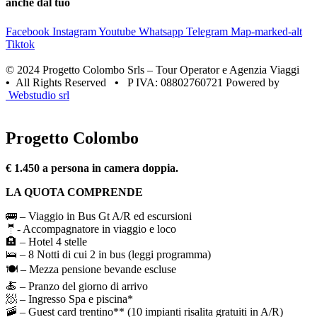
anche dal tuo
Facebook
Instagram
Youtube
Whatsapp
Telegram
Map-marked-alt
Tiktok
© 2024 Progetto Colombo Srls – Tour Operator e Agenzia Viaggi
•
All Rights Reserved
•
P IVA: 08802760721 Powered by
Webstudio srl
Progetto Colombo
€ 1.450 a persona in camera doppia.
LA QUOTA COMPRENDE
🚌 – Viaggio in Bus Gt A/R ed escursioni
🤵- Accompagnatore in viaggio e loco
🏨 – Hotel 4 stelle
🛌 – 8 Notti di cui 2 in bus (leggi programma)
🍽️ – Mezza pensione bevande escluse
🍝 – Pranzo del giorno di arrivo
🧖 – Ingresso Spa e piscina*
🚠 – Guest card trentino** (10 impianti risalita gratuiti in A/R)