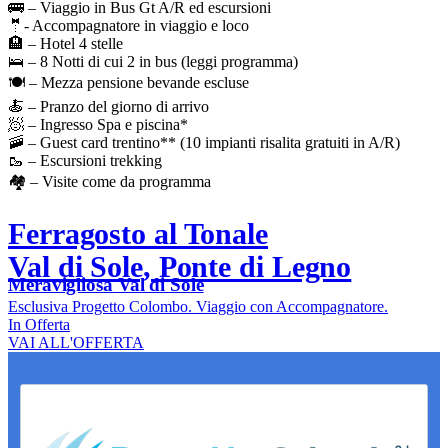
🚌 – Viaggio in Bus Gt A/R ed escursioni
🤵- Accompagnatore in viaggio e loco
🏨 – Hotel 4 stelle
🛌 – 8 Notti di cui 2 in bus (leggi programma)
🍽️ – Mezza pensione bevande escluse
🍝 – Pranzo del giorno di arrivo
🧖 – Ingresso Spa e piscina*
🚠 – Guest card trentino** (10 impianti risalita gratuiti in A/R)
🥾 – Escursioni trekking
🏘️ – Visite come da programma
Ferragosto al Tonale
Val di Sole, Ponte di Legno
Meravigliosa Val di Sole
Esclusiva Progetto Colombo. Viaggio con Accompagnatore.
In Offerta
VAI ALL'OFFERTA