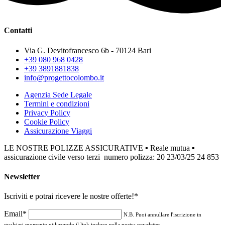
Contatti
Via G. Devitofrancesco 6b - 70124 Bari
+39 080 968 0428
+39 3891881838
info@progettocolombo.it
Agenzia Sede Legale
Termini e condizioni
Privacy Policy
Cookie Policy
Assicurazione Viaggi
LE NOSTRE POLIZZE ASSICURATIVE ▪ Reale mutua ▪
assicurazione civile verso terzi numero polizza: 20 23/03/25 24 853
Newsletter
Iscriviti e potrai ricevere le nostre offerte!
*
Email*
N.B. Puoi annullare l'iscrizione in
qualsiasi momento utilizzando il link incluso nella nostra newsletter.