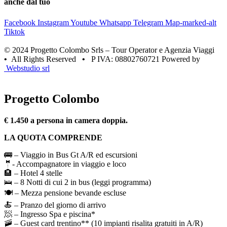
anche dal tuo
Facebook
Instagram
Youtube
Whatsapp
Telegram
Map-marked-alt
Tiktok
© 2024 Progetto Colombo Srls – Tour Operator e Agenzia Viaggi
•
All Rights Reserved
•
P IVA: 08802760721 Powered by
Webstudio srl
Progetto Colombo
€ 1.450 a persona in camera doppia.
LA QUOTA COMPRENDE
🚌 – Viaggio in Bus Gt A/R ed escursioni
🤵- Accompagnatore in viaggio e loco
🏨 – Hotel 4 stelle
🛌 – 8 Notti di cui 2 in bus (leggi programma)
🍽️ – Mezza pensione bevande escluse
🍝 – Pranzo del giorno di arrivo
🧖 – Ingresso Spa e piscina*
🚠 – Guest card trentino** (10 impianti risalita gratuiti in A/R)