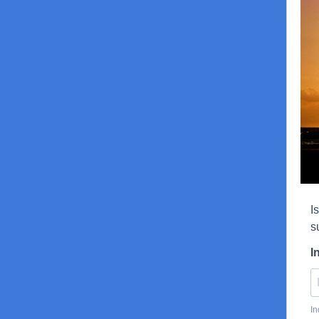
I
s
I
In