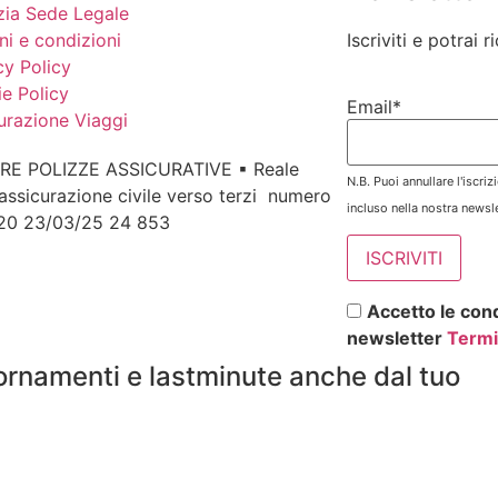
ia Sede Legale
ni e condizioni
Iscriviti e potrai 
cy Policy
e Policy
Email*
urazione Viaggi
RE POLIZZE ASSICURATIVE ▪ Reale
N.B. Puoi annullare l'iscri
assicurazione civile verso terzi numero
incluso nella nostra newsle
 20 23/03/25 24 853
Accetto le cond
newsletter
Termi
ornamenti e lastminute anche dal tuo