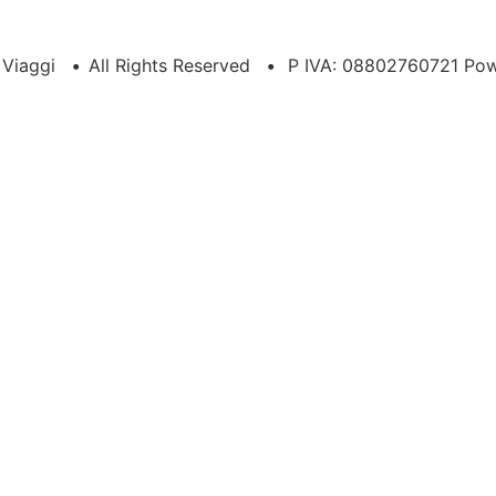
a Viaggi
•
All Rights Reserved
•
P IVA: 08802760721 Po