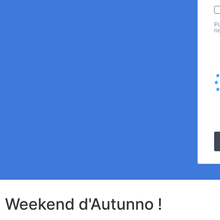
Pu
ne
Weekend d'Autunno !