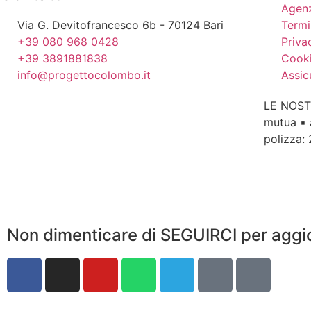
Agenz
Via G. Devitofrancesco 6b - 70124 Bari
Termi
+39 080 968 0428
Priva
+39 3891881838
Cooki
info@progettocolombo.it
Assic
LE NOST
mutua ▪ 
polizza:
Non dimenticare di SEGUIRCI per aggi