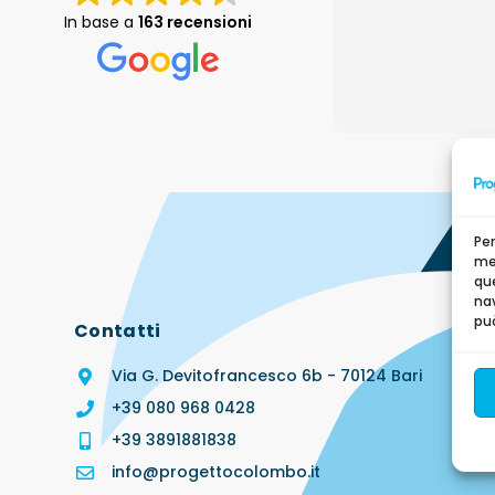
In base a
163 recensioni
Per
mem
qu
nav
può
Contatti
Via G. Devitofrancesco 6b - 70124 Bari
+39 080 968 0428
+39 3891881838
info@progettocolombo.it