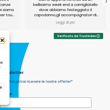
acanze
bellissimo week end a camigliatello
rni siamo
dove abbiamo festeggiato il
per tour.
capodanno,gli accompagnatori di
 sempre.
gruppo Marcello e Antonella sono due
Leggi di più
amente
splendide persone , sempre disponibili
hanno
ed esperti nel loro lavoro organizzando
rnata in
più escursioni al giorno per
Verificato da Trustindex
accontentare tutti. L'agenzia offre
pre.
pacchetti ad un ottimo prezzo, ci sarà
esenza
sicuramente un 'altra occasione per
 forza di
viaggiare con loro .
menti
Voto 10
di
sto
o
Risposta dal proprietario
Newsletter
Grazie Vincenzo ! 🙏
rio
Iscriviti e potrai ricevere le nostre offerte!
*
aggia a
ndere le
ze
ienza
Email*