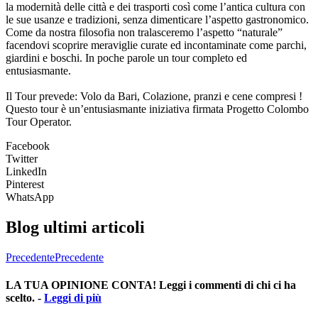
la modernità delle città e dei trasporti così come l’antica cultura con
le sue usanze e tradizioni, senza dimenticare l’aspetto gastronomico.
Come da nostra filosofia non tralasceremo l’aspetto “naturale”
facendovi scoprire meraviglie curate ed incontaminate come parchi,
giardini e boschi. In poche parole un tour completo ed
entusiasmante.
Il Tour prevede: Volo da Bari, Colazione, pranzi e cene compresi !
Questo tour è un’entusiasmante iniziativa firmata Progetto Colombo
Tour Operator.
Facebook
Twitter
LinkedIn
Pinterest
WhatsApp
Blog ultimi articoli
Precedente
Precedente
LA TUA OPINIONE CONTA! Leggi i commenti di chi ci ha
scelto. -
Leggi di più