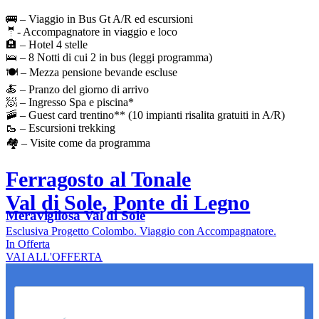
🚌 – Viaggio in Bus Gt A/R ed escursioni
🤵- Accompagnatore in viaggio e loco
🏨 – Hotel 4 stelle
🛌 – 8 Notti di cui 2 in bus (leggi programma)
🍽️ – Mezza pensione bevande escluse
🍝 – Pranzo del giorno di arrivo
🧖 – Ingresso Spa e piscina*
🚠 – Guest card trentino** (10 impianti risalita gratuiti in A/R)
🥾 – Escursioni trekking
🏘️ – Visite come da programma
Ferragosto al Tonale
Val di Sole, Ponte di Legno
Meravigliosa Val di Sole
Esclusiva Progetto Colombo. Viaggio con Accompagnatore.
In Offerta
VAI ALL'OFFERTA