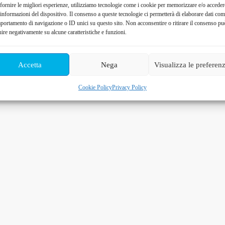
fornire le migliori esperienze, utilizziamo tecnologie come i cookie per memorizzare e/o acceder
 informazioni del dispositivo. Il consenso a queste tecnologie ci permetterà di elaborare dati com
portamento di navigazione o ID unici su questo sito. Non acconsentire o ritirare il consenso pu
uire negativamente su alcune caratteristiche e funzioni.
OPINIONE CONTA! Leggi i commenti di chi ci ha scelto. -
Leg
Accetta
Nega
Visualizza le preferen
Cookie Policy
Privacy Policy