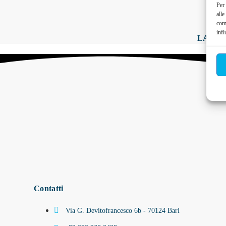
Per 
alle
com
infl
LA TUA 
Contatti
Via G. Devitofrancesco 6b - 70124 Bari