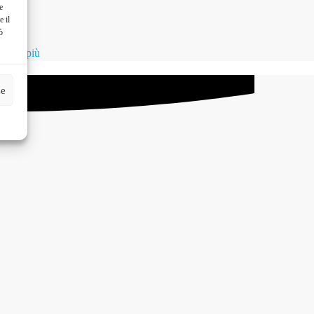
e
e il
ò
gi di più
ze