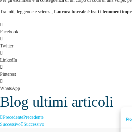
Per gli eschimesi è la conseguenza di un colpo di coda di una volpe, per alt
Tra miti, leggende e scienza, l’
aurora boreale è tra i i fenomeni impe
Facebook
Twitter
LinkedIn
Pinterest
WhatsApp
Blog ultimi articoli
Precedente
Precedente
Successivo
Successivo