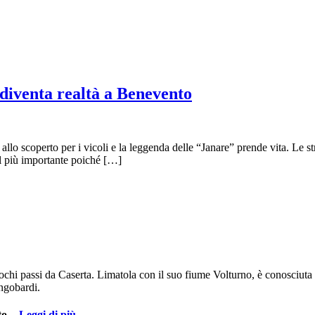
enta realtà a Benevento
o allo scoperto per i vicoli e la leggenda delle “Janare” prende vita. Le 
 il più importante poiché […]
chi passi da Caserta. Limatola con il suo fiume Volturno, è conosciuta p
ongobardi.
o. -
Leggi di più