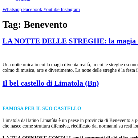
Whatsapp
Facebook
Youtube
Instagram
Tag:
Benevento
LA NOTTE DELLE STREGHE: la magia div
Una notte unica in cui la magia diventa realtà, in cui le streghe escon
colmo di musica, arte e divertimento. La notte delle streghe è la festa
Il bel castello di Limatola (Bn)
FAMOSA PER IL SUO CASTELLO
Limatola dal latino Limatùla è un paese in provincia di Benevento a po
che nasce come struttura difensiva, riedificato dai normanni su resti l
LA TUA OPINIONE CONTA! Leggi i commenti di chi ci ha scelt