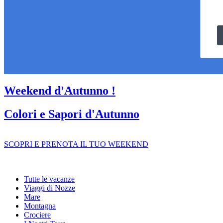
Weekend d'Autunno !
Colori e Sapori d'Autunno
SCOPRI E PRENOTA IL TUO WEEKEND
Tutte le vacanze
Viaggi di Nozze
Mare
Montagna
Crociere