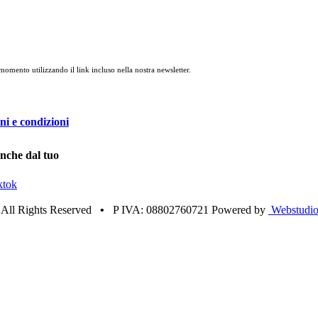
 momento utilizzando il link incluso nella nostra newsletter.
ni e condizioni
anche dal tuo
ktok
•
All Rights Reserved
•
P IVA: 08802760721 Powered by
Webstudio 