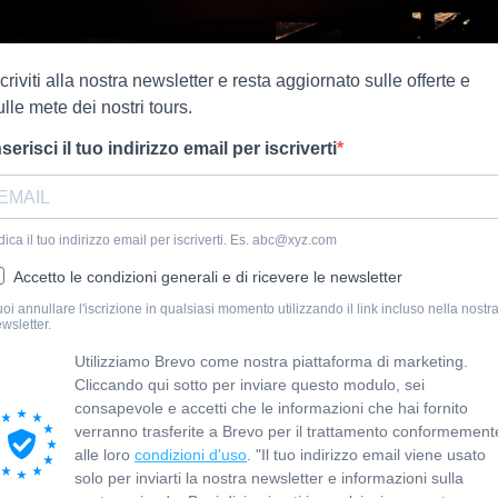
scriviti alla nostra newsletter e resta aggiornato sulle offerte e
ulle mete dei nostri tours.
nserisci il tuo indirizzo email per iscriverti
dica il tuo indirizzo email per iscriverti. Es. abc@xyz.com
Accetto le condizioni generali e di ricevere le newsletter
oi annullare l'iscrizione in qualsiasi momento utilizzando il link incluso nella nostr
wsletter.
Utilizziamo Brevo come nostra piattaforma di marketing.
Cliccando qui sotto per inviare questo modulo, sei
consapevole e accetti che le informazioni che hai fornito
verranno trasferite a Brevo per il trattamento conformement
alle loro
condizioni d'uso
. "Il tuo indirizzo email viene usato
solo per inviarti la nostra newsletter e informazioni sulla