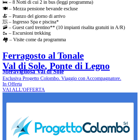
🛌 – 8 Notti di cui 2 in bus (leggi programma)
🍽️ – Mezza pensione bevande escluse
🍝 – Pranzo del giorno di arrivo
🧖 – Ingresso Spa e piscina*
🚠 – Guest card trentino** (10 impianti risalita gratuiti in A/R)
🥾 – Escursioni trekking
🏘️ – Visite come da programma
Ferragosto al Tonale
Val di Sole, Ponte di Legno
Meravigliosa Val di Sole
Esclusiva Progetto Colombo. Viaggio con Accompagnatore.
In Offerta
VAI ALL'OFFERTA