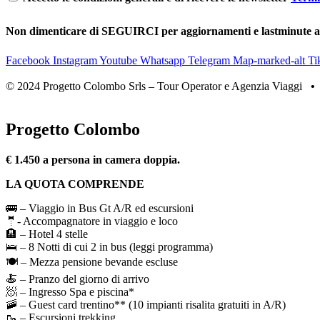
Non dimenticare di SEGUIRCI per aggiornamenti e lastminute 
Facebook
Instagram
Youtube
Whatsapp
Telegram
Map-marked-alt
Ti
© 2024 Progetto Colombo Srls – Tour Operator e Agenzia Viaggi
Progetto Colombo
€ 1.450 a persona in camera doppia.
LA QUOTA COMPRENDE
🚌 – Viaggio in Bus Gt A/R ed escursioni
🤵- Accompagnatore in viaggio e loco
🏨 – Hotel 4 stelle
🛌 – 8 Notti di cui 2 in bus (leggi programma)
🍽️ – Mezza pensione bevande escluse
🍝 – Pranzo del giorno di arrivo
🧖 – Ingresso Spa e piscina*
🚠 – Guest card trentino** (10 impianti risalita gratuiti in A/R)
🥾 – Escursioni trekking