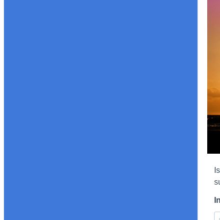
I
s
I