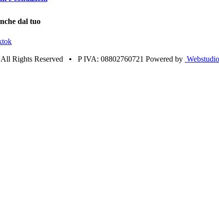
anche dal tuo
ktok
•
All Rights Reserved
•
P IVA: 08802760721 Powered by
Webstudio 