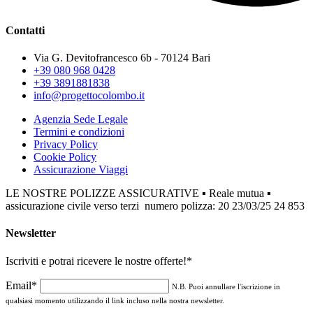
Contatti
Via G. Devitofrancesco 6b - 70124 Bari
+39 080 968 0428
+39 3891881838
info@progettocolombo.it
Agenzia Sede Legale
Termini e condizioni
Privacy Policy
Cookie Policy
Assicurazione Viaggi
LE NOSTRE POLIZZE ASSICURATIVE ▪ Reale mutua ▪
assicurazione civile verso terzi numero polizza: 20 23/03/25 24 853
Newsletter
Iscriviti e potrai ricevere le nostre offerte!
*
Email*
N.B. Puoi annullare l'iscrizione in
qualsiasi momento utilizzando il link incluso nella nostra newsletter.