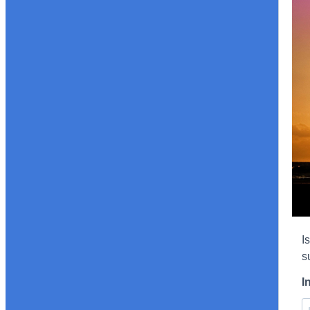
I
s
I