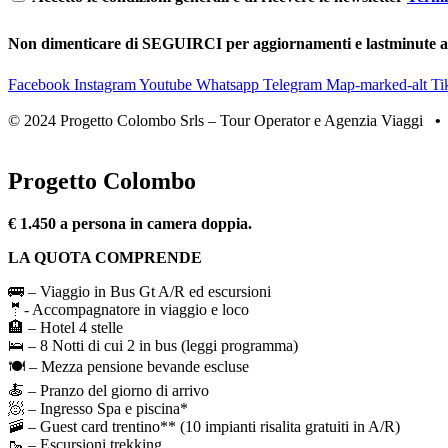
Non dimenticare di SEGUIRCI per aggiornamenti e lastminute 
Facebook
Instagram
Youtube
Whatsapp
Telegram
Map-marked-alt
Ti
© 2024 Progetto Colombo Srls – Tour Operator e Agenzia Viaggi
Progetto Colombo
€ 1.450 a persona in camera doppia.
LA QUOTA COMPRENDE
🚌 – Viaggio in Bus Gt A/R ed escursioni
🤵- Accompagnatore in viaggio e loco
🏨 – Hotel 4 stelle
🛌 – 8 Notti di cui 2 in bus (leggi programma)
🍽️ – Mezza pensione bevande escluse
🍝 – Pranzo del giorno di arrivo
🧖 – Ingresso Spa e piscina*
🚠 – Guest card trentino** (10 impianti risalita gratuiti in A/R)
🥾 – Escursioni trekking