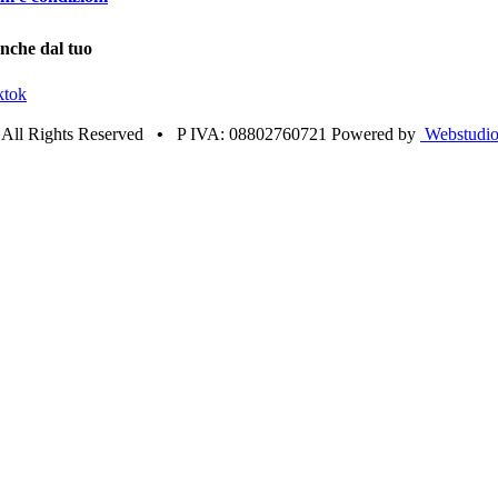
anche dal tuo
ktok
•
All Rights Reserved
•
P IVA: 08802760721 Powered by
Webstudio 