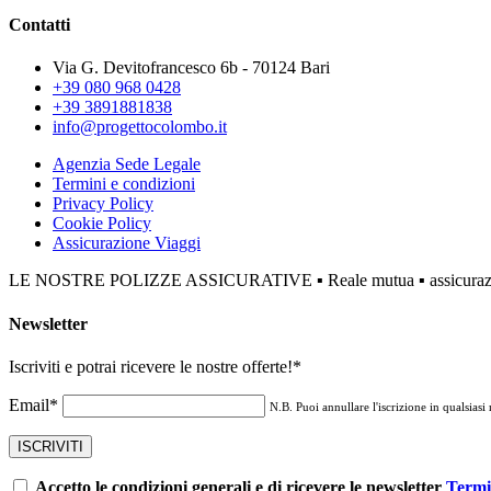
Contatti
Via G. Devitofrancesco 6b - 70124 Bari
+39 080 968 0428
+39 3891881838
info@progettocolombo.it
Agenzia Sede Legale
Termini e condizioni
Privacy Policy
Cookie Policy
Assicurazione Viaggi
LE NOSTRE POLIZZE ASSICURATIVE ▪ Reale mutua ▪ assicurazione 
Newsletter
Iscriviti e potrai ricevere le nostre offerte!
*
Email*
N.B. Puoi annullare l'iscrizione in qualsiasi
Accetto le condizioni generali e di ricevere le newsletter
Termi