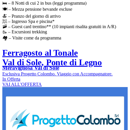
🛌 – 8 Notti di cui 2 in bus (leggi programma)
🍽️ – Mezza pensione bevande escluse
🍝 – Pranzo del giorno di arrivo
🧖 – Ingresso Spa e piscina*
🚠 – Guest card trentino** (10 impianti risalita gratuiti in A/R)
🥾 – Escursioni trekking
🏘️ – Visite come da programma
Ferragosto al Tonale
Val di Sole, Ponte di Legno
Meravigliosa Val di Sole
Esclusiva Progetto Colombo. Viaggio con Accompagnatore.
In Offerta
VAI ALL'OFFERTA