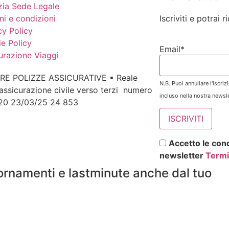
ia Sede Legale
ni e condizioni
Iscriviti e potrai 
cy Policy
e Policy
Email*
urazione Viaggi
RE POLIZZE ASSICURATIVE ▪ Reale
N.B. Puoi annullare l'iscri
assicurazione civile verso terzi numero
incluso nella nostra newsle
 20 23/03/25 24 853
Accetto le cond
newsletter
Termi
ornamenti e lastminute anche dal tuo