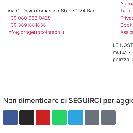
Agenz
Via G. Devitofrancesco 6b - 70124 Bari
Termi
+39 080 968 0428
Priva
+39 3891881838
Cooki
info@progettocolombo.it
Assic
LE NOST
mutua ▪ 
polizza:
Non dimenticare di SEGUIRCI per aggi