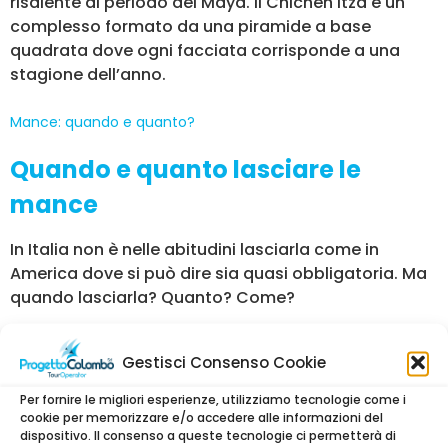
risalente al periodo dei Maya. Il Chichen Itza è un
complesso formato da una piramide a base
quadrata dove ogni facciata corrisponde a una
stagione dell’anno.
Mance: quando e quanto?
Quando e quanto lasciare le
mance
In Italia non è nelle abitudini lasciarla come in
America dove si può dire sia quasi obbligatoria. Ma
quando lasciarla? Quanto? Come?
L’ infiorata di Spello
Gestisci Consenso Cookie
L’ INFIORATA DI SPELLO
Per fornire le migliori esperienze, utilizziamo tecnologie come i
cookie per memorizzare e/o accedere alle informazioni del
dispositivo. Il consenso a queste tecnologie ci permetterà di
Spello è un bellissimo borgo medievale dell’Umbria