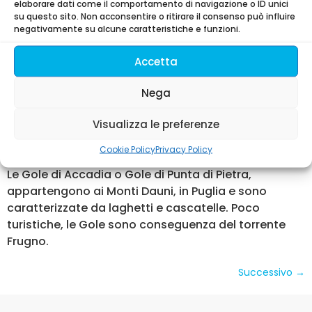
elaborare dati come il comportamento di navigazione o ID unici
conosciuto per “l’infiorata” evento che si svolge
su questo sito. Non acconsentire o ritirare il consenso può influire
durante il Corpus Domini. L’Infiorata di Spello
negativamente su alcune caratteristiche e funzioni.
consiste nella realizzazione di tappeti creati con i
fiori, dei veri arazzi floreali che ricoprono le strade
Accetta
del borgo.
Nega
Le Grotte di Accadia
Visualizza le preferenze
LE GROTTE DI ACCADIA
Cookie Policy
Privacy Policy
Le Gole di Accadia o Gole di Punta di Pietra,
appartengono ai Monti Dauni, in Puglia e sono
caratterizzate da laghetti e cascatelle. Poco
turistiche, le Gole sono conseguenza del torrente
Frugno.
Successivo
→